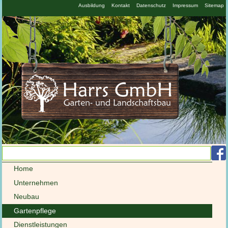
N
Ausbildung
Kontakt
Datenschutz
Impressum
Sitemap
ü
Navigation
Home
überspringen
Unternehmen
Neubau
Gartenpflege
Dienstleistungen