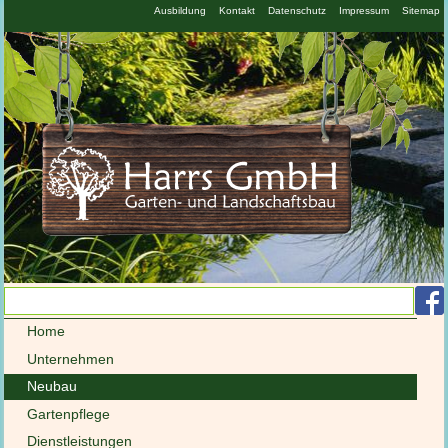
N
Ausbildung
Kontakt
Datenschutz
Impressum
Sitemap
ü
Navigation
Home
überspringen
Unternehmen
Neubau
Gartenpflege
Dienstleistungen